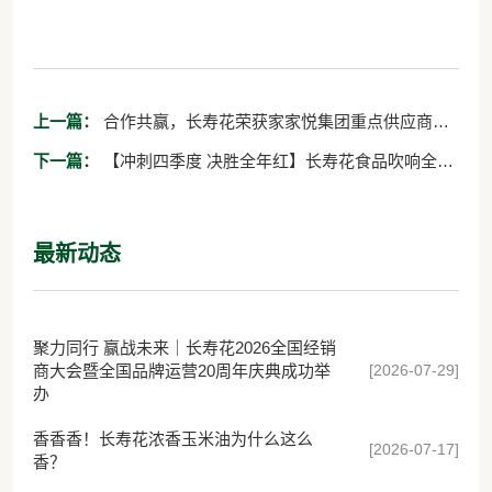
上一篇：
合作共赢，长寿花荣获家家悦集团重点供应商大
会“优秀合作奖”
下一篇：
【冲刺四季度 决胜全年红】长寿花食品吹响全年
目标冲刺号角
最新动态
聚力同行 赢战未来｜长寿花2026全国经销
[2026-07-29]
商大会暨全国品牌运营20周年庆典成功举
办
香香香！长寿花浓香玉米油为什么这么
[2026-07-17]
香？