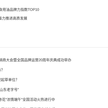
食用油品牌力指数TOP10
着力推进高质发展
经销商大会暨全国品牌运营20周年庆典成功举办
香？
要起草单位？
山东老字号”
寿花“浓情端午”全国活动火热进行中