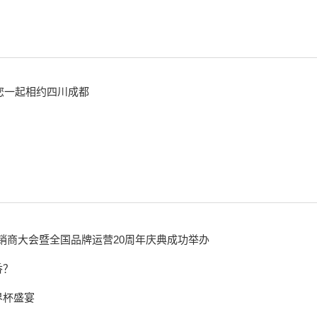
邀您一起相约四川成都
经销商大会暨全国品牌运营20周年庆典成功举办
香？
界杯盛宴