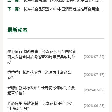
上一篇：
长寿花食用油跨界调味品 强势打造中国健康厨房
食品第一品牌
下一篇：
长寿花食品荣登2018中国消费者最推荐食用油品
牌榜
最新动态
聚力同行 赢战未来｜长寿花2026全国经销
[2026-07-29]
商大会暨全国品牌运营20周年庆典成功举
办
香香香！长寿花浓香玉米油为什么这么
[2026-07-17]
香？
米糠油新国标发布！长寿花缘何成为主要
[2026-07-02]
起草单位？
匠心传承 品牌深耕｜长寿花获评第七批
[2026-06-23]
“山东老字号”