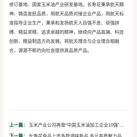
修订基地、国家玉米油产业研发基地。长寿花秉承航天精
神、铸造金胚品质，用航天品质对接企业产品，用航天标
准指导企业生产，秉承和发扬航天人自强不息、顽强拼
搏、精益求精、追求卓越的精神，继续向产品高端、科技
创新、精益制造方向发展。将航天理念与企业理念相融
合，源源不断的向社会提供高品质产品。
上一篇：
玉米产业公司再登“中国玉米油加工企业10强”榜
首
下一篇：
长寿花食品上市多款调味新品 多元高质聚力品牌