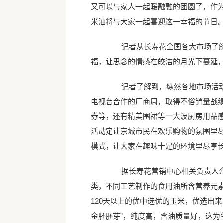
又可以与家人一起暖融融的团圆了，作为
米油将与大家一起喜迎这一幸福的节日
记者从长寿花全国各大市场了解到
福，让思念的情感在皎洁的月光下蔓延，
记者了解到，纵然各地市场活动各
电视台合作的厂商周，取得不俗销量战
券等，还有精美围裙等一大波厨房用品感
活动定让京城市民在欢乐购物的氛围里
模式，让大家在趣味十足的环境里尽享
据长寿花营销中心相关负责人介绍
类，不同工艺制作的食用油所含营养元
120天以上的优中选优的玉米，优选出
金胚胚芽”，纯度高，含油质量好，这为