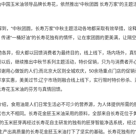
中国玉米油领导品牌长寿花，依然推出“中秋团圆 长寿万家”的主题
。
，“中秋团圆，长寿万家”中秋主题活动各地都采取有效举措，诠
传递“一桶好油”的长寿花独有的情怀，让在家团圆的更美满，让隔
异，但大都以回馈消费者为最终目的，线上线下，场内场外，真情
绩以后，继续推出中秋节系列主题活动，特价促销，只为与消费者开心
谢用心做饭的人们;而北京大区则全城欢庆，50余场重点门店的促
尽享实惠，美美过节;辽宁市场则融合线上线下，实行限时特价秒杀、
长寿花玉米油的芬芳与真情回馈。
，食用油是人们日常生活必不可少的营养源，为人体提供所需的脂
素也大不相同。长寿花金胚玉米油采用的原料，全部来自长寿花位于
来的玉米胚芽再经过长寿花自主研发的独有的胚芽智能净选系统，经过
生产出高质量的长寿花金胚玉米油打下了坚实的基础。长寿花独有的“