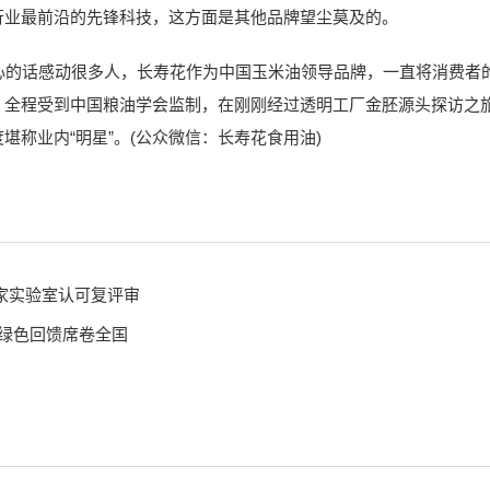
行业最前沿的先锋科技，这方面是其他品牌望尘莫及的。
心的话感动很多人，长寿花作为中国玉米油领导品牌，一直将消费者
，全程受到中国粮油学会监制，在刚刚经过透明工厂金胚源头探访之
称业内“明星”。(公众微信：长寿花食用油)
家实验室认可复评审
米油长寿花绿色回馈席卷全国