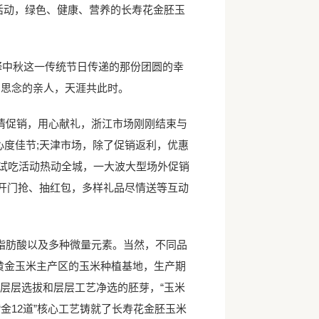
活动，绿色、健康、营养的长寿花金胚玉
释中秋这一传统节日传递的那份团圆的幸
空思念的亲人，天涯共此时。
促销，用心献礼，浙江市场刚刚结束与
度佳节;天津市场，除了促销返利，优惠
销试吃活动热动全城，一大波大型场外促销
开门抢、抽红包，多样礼品尽情送等互动
肪酸以及多种微量元素。当然，不同品
黄金玉米主产区的玉米种植基地，生产期
层层选拔和层层工艺净选的胚芽，“玉米
金12道”核心工艺铸就了长寿花金胚玉米