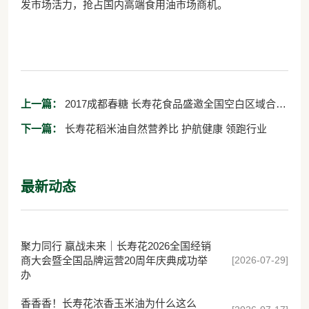
发市场活力，抢占国内高端食用油市场商机。
上一篇：
2017成都春糖 长寿花食品盛邀全国空白区域合作
伙伴共话发展大计
下一篇：
长寿花稻米油自然营养比 护航健康 领跑行业
最新动态
聚力同行 赢战未来｜长寿花2026全国经销
[2026-07-29]
商大会暨全国品牌运营20周年庆典成功举
办
香香香！长寿花浓香玉米油为什么这么