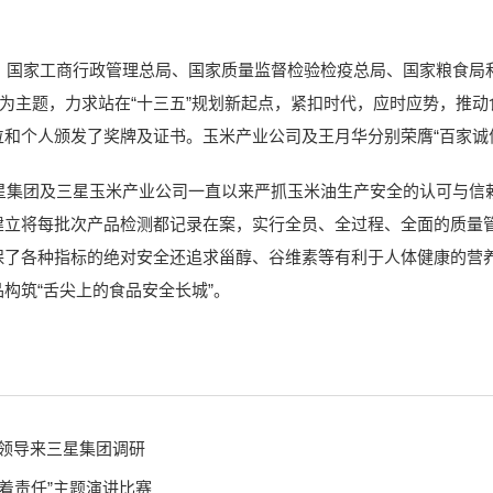
家工商行政管理总局、国家质量监督检验检疫总局、国家粮食局和
”为主题，力求站在“十三五”规划新起点，紧扣时代，应时应势，推动
位和个人颁发了奖牌及证书。玉米产业公司及王月华分别荣膺“百家诚信
团及三星玉米产业公司一直以来严抓玉米油生产安全的认可与信赖
建立将每批次产品检测都记录在案，实行全员、全过程、全面的质量
保了各种指标的绝对安全还追求甾醇、谷维素等有利于人体健康的营
构筑“舌尖上的食品安全长城”。
局领导来三星集团调研
着责任”主题演讲比赛