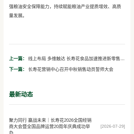
强粮油安全保障能力，持续赋能粮油产业提质增效、高质
量发展。
上一篇：
线上布局 多维触达 长寿花食品加速推进新零售模
式
下一篇：
长寿花营销中心召开中秋销售动员誓师大会
最新动态
聚力同行 赢战未来｜长寿花2026全国经销
[2026-07-29]
商大会暨全国品牌运营20周年庆典成功举
办