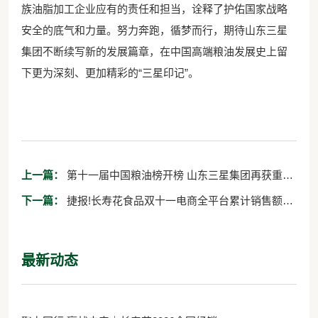
族油脂加工企业应有的责任和担当，诠释了护佑国家战略
安全的底气和力量。努力奔跑，循梦而行，期待山东三星
集团不断续写新的发展篇章，在中国高端粮油发展史上留
下更为深刻、更加精彩的“三星印记”。
上一篇：
第十一届中国粮油榜开榜 山东三星集团再获重量
级双奖项
下一篇：
捷报!长寿花食品双十一电商全平台累计销售额破
亿元大关
最新动态