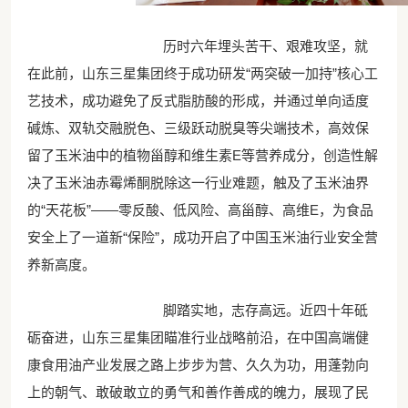
历时六年埋头苦干、艰难攻坚，就
在此前，山东三星集团终于成功研发“两突破一加持”核心工
艺技术，成功避免了反式脂肪酸的形成，并通过单向适度
碱炼、双轨交融脱色、三级跃动脱臭等尖端技术，高效保
留了玉米油中的植物甾醇和维生素E等营养成分，创造性解
决了玉米油赤霉烯酮脱除这一行业难题，触及了玉米油界
的“天花板”——零反酸、低风险、高甾醇、高维E，为食品
安全上了一道新“保险”，成功开启了中国玉米油行业安全营
养新高度。
脚踏实地，志存高远。近四十年砥
砺奋进，山东三星集团瞄准行业战略前沿，在中国高端健
康食用油产业发展之路上步步为营、久久为功，用蓬勃向
上的朝气、敢破敢立的勇气和善作善成的魄力，展现了民