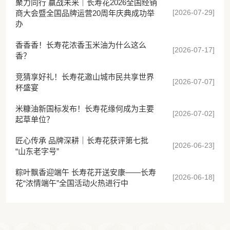
聚力同行 赢战未来｜长寿花2026全国经销
[2026-07-29]
商大会暨全国品牌运营20周年庆典成功举
办
香香香！长寿花浓香玉米油为什么这么
[2026-07-17]
香？
竞猜享好礼！长寿花邀山城市民共享世界
[2026-07-07]
杯盛宴
米糠油新国标发布！长寿花缘何成为主要
[2026-07-02]
起草单位？
匠心传承 品牌深耕｜长寿花获评第七批
[2026-06-23]
“山东老字号”
粽叶飘香迎端午 长寿花开送安康——长寿
[2026-06-18]
花“浓情端午”全国活动火热进行中