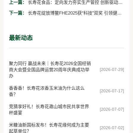
上一篇：
长寿花食品：定向发力夯实生产管控 创新驱动激
活生产效能
下一篇：
长寿花绽放博鳌FHE2025获“科技”双奖 引领健康
油脂发展新航向
最新动态
聚力同行 赢战未来｜长寿花2026全国经销
[2026-07-29]
商大会暨全国品牌运营20周年庆典成功举
办
香香香！长寿花浓香玉米油为什么这么
[2026-07-17]
香？
竞猜享好礼！长寿花邀山城市民共享世界
[2026-07-07]
杯盛宴
米糠油新国标发布！长寿花缘何成为主要
[2026-07-02]
起草单位？