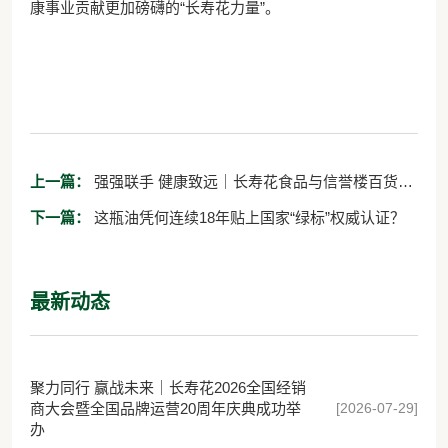
康事业贡献更加磅礴的“长寿花力量”。
上一篇：
强强联手 健康致远｜长寿花食品与信誉楼百货集
团达成战略合作
下一篇：
这瓶油凭何连续18年贴上国家“绿标”权威认证？
最新动态
聚力同行 赢战未来｜长寿花2026全国经销
[2026-07-29]
商大会暨全国品牌运营20周年庆典成功举
办