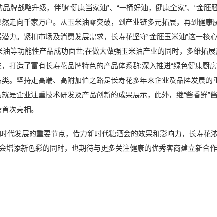
战略升级，伴随“健康当家油”、“一桶好油，健康全家”、“金胚胚
已然走向千家万户。从玉米油零突破，到产业链多元拓展，再到健康
潜力。紧扣市场及消费发展需求，长寿花坚守“金胚玉米油”这一核
米油等功能性产品成功面世;在做大做强玉米油产业的同时，多维拓
，打造了富有长寿花品牌特色的产品体系群;深入推进“绿色健康厨房
品类。坚持走高端、高附加值之路是长寿花多年来企业及品牌发展的
就是企业注重技术研发及产品创新的成果展示，此外，继“酱香鲜”
会首次亮相。
时代发展的重要节点，借力新时代糖酒会的效果和影响力，长寿花浓
酒会增添新色彩的同时，也期待与更多关注健康的优秀客商建立新合