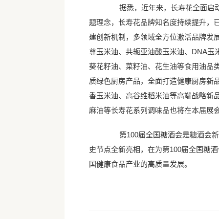
据悉，近年来，长寿花全面启动品牌
题理念，长寿花品牌知名度持续提升，
建创新机制，多领域全方位激活品牌发展
尊玉米油、共轭亚油酸玉米油、DNA玉
葵花籽油、菜籽油、花生油等食用油品类
质绿色厨房产品，全面打造健康厨房新
香玉米油、高谷维稻米油等高端战略新品
麻油等长寿花系列调味品也将在本届展
第100届全国糖酒会是糖酒会新
史节点全新亮相，在为第100届全国糖
国健康食品产业的高质量发展。