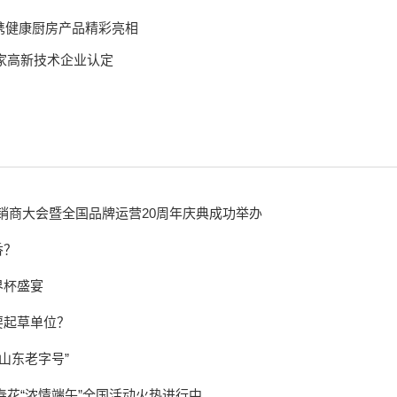
花携健康厨房产品精彩亮相
家高新技术企业认定
经销商大会暨全国品牌运营20周年庆典成功举办
香？
界杯盛宴
要起草单位？
山东老字号”
寿花“浓情端午”全国活动火热进行中