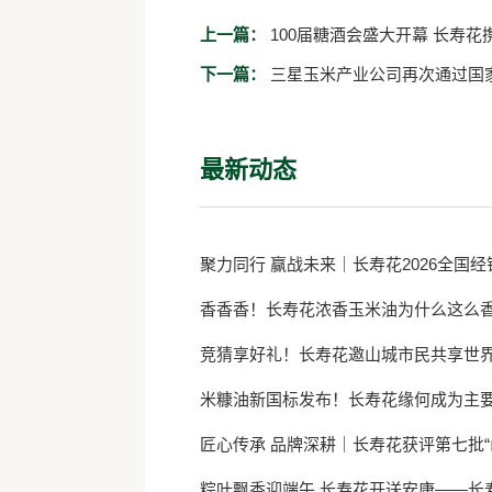
上一篇：
100届糖酒会盛大开幕 长寿
下一篇：
三星玉米产业公司再次通过国
最新动态
聚力同行 赢战未来｜长寿花2026全国
香香香！长寿花浓香玉米油为什么这么
竞猜享好礼！长寿花邀山城市民共享世
米糠油新国标发布！长寿花缘何成为主
匠心传承 品牌深耕｜长寿花获评第七批“
粽叶飘香迎端午 长寿花开送安康——长