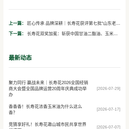
上一篇：
匠心传承 品牌深耕｜长寿花获评第七批“山东老字
号”
下一篇：
长寿花双奖加冕：斩获中国甘油二酯油、玉米油
两大金奖，再攀行业新高峰
最新动态
聚力同行 赢战未来｜长寿花2026全国经销
[2026-07-29]
商大会暨全国品牌运营20周年庆典成功举
办
香香香！长寿花浓香玉米油为什么这么
[2026-07-17]
香？
竞猜享好礼！长寿花邀山城市民共享世界
[2026-07-07]