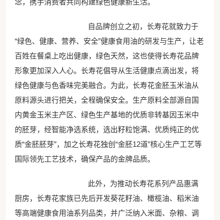
念，携手消费者共同构建绿色健康新生活。
自品牌创立之初，长寿花就致力于
“绿色、健康、营养、安全”健康食用油的研发与生产，让老
百姓在餐桌上吃出健康，绿色天然，这也使得长寿花品牌
形象更加深入人心。长寿花倡导从生活健康点滴出发，将
绿色健康与色香味完美融合。为此，长寿花金胚玉米油从
原料源头进行把关，全程确保安全。生产原料全部源自国
内黄金玉米主产区、绿色生产基地的优质非转基因玉米中
的胚芽，经智能净选系统，选出籽粒饱满、优质纯正的优
质“金胚胚芽”，加之长寿花独创“金胚12道”核心生产工艺等
国际领先工艺技术，确保产品的金牌品质。
此外，为推动长寿花系列产品惠满
厨房，长寿花家族已先后开发葵花籽油、橄榄油、稻米油
等高端健康食用油系列品类，并广泛纳入米面、杂粮、调