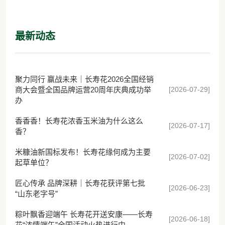
录
最新动态
聚力同行 赢战未来｜长寿花2026全国经销
[2026-07-29]
商大会暨全国品牌运营20周年庆典成功举
办
香香香！长寿花浓香玉米油为什么这么
[2026-07-17]
香？
米糠油新国标发布！长寿花缘何成为主要
[2026-07-02]
起草单位？
匠心传承 品牌深耕｜长寿花获评第七批
[2026-06-23]
“山东老字号”
粽叶飘香迎端午 长寿花开送安康——长寿
[2026-06-18]
花“浓情端午”全国活动火热进行中