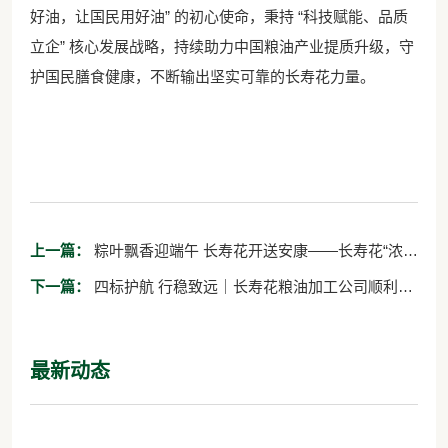
好油，让国民用好油” 的初心使命，秉持 “科技赋能、品质
立企” 核心发展战略，持续助力中国粮油产业提质升级，守
护国民膳食健康，不断输出坚实可靠的长寿花力量。
上一篇：
粽叶飘香迎端午 长寿花开送安康——长寿花“浓情
端午”全国活动火热进行中
下一篇：
四标护航 行稳致远｜长寿花粮油加工公司顺利通
过四体系审核
最新动态