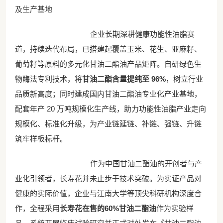
及生产基地
企业长期深耕健康功能性油脂赛
道，持续迭代布局，已搭建起覆盖玉米、花生、亚麻籽、
葡萄籽等原料的多元化甘油二酯油产品矩阵。自研绿色生
物酶法专利技术，将
甘油二酯含量提纯至 96%
，树立行业
品质新高度；同时建成国内甘油二酯油专业化产业基地，
配套年产 20 万吨规模化生产线，助力功能性油脂产业走向
规模化、标准化升级，为产业链延链、补链、强链、升链
筑牢样板标杆。
作为中国甘油二酯油的开创者与产
业化引领者，长寿花并未止步于技术突破。为实证产品对
健康的实际价值，企业与江南大学等顶尖科研机构深度合
作，全程采用
长寿花在售的60%甘油二酯油
作为实验样