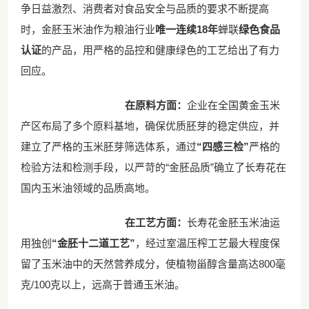
争日益激烈、消费者对食品安全与品质的要求不断提高
时，金胚玉米油作为粮油行业
唯一连续18年
蝉联
绿色食品
认证
的产品，用严格的品控和健康绿色的工艺给出了有力
回应。
在原料方面：
企业在全国黄金玉米
产区布局了多个原料基地，确保优质胚芽的稳定供应，并
建立了严格的玉米胚芽筛选体系，通过
“四感三检”
严格的
检验方法和检测手段，以严苛的“金胚品质”确立了长寿花在
国内玉米油领域的品质高地。
在工艺方面：
长寿花金胚玉米油运
用独创
“金胚十二道工艺”
，经过室温压榨工艺最大程度保
留了玉米油中的天然营养成分，使植物甾醇含量高达800毫
克/100克以上，远高于普通玉米油。