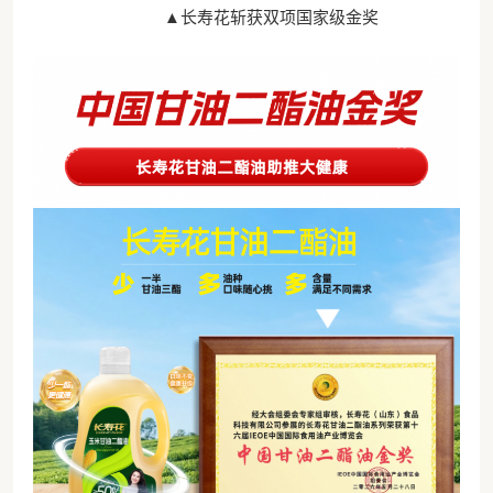
▲长寿花斩获双项国家级金奖