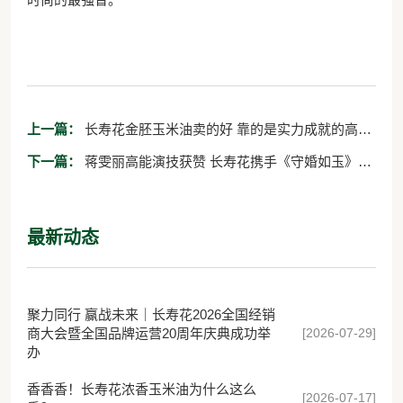
上一篇：
长寿花金胚玉米油卖的好 靠的是实力成就的高品
质
下一篇：
蒋雯丽高能演技获赞 长寿花携手《守婚如玉》诠
释婚姻真谛
最新动态
聚力同行 赢战未来｜长寿花2026全国经销
[2026-07-29]
商大会暨全国品牌运营20周年庆典成功举
办
香香香！长寿花浓香玉米油为什么这么
[2026-07-17]