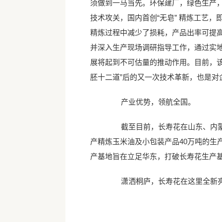
须做到一马当先。环保建厂，绿色生产
技术攻关，国内首创“无皂” 精炼工艺
精炼过程中减少了损耗，产品出率可提
并深入生产现场调研指导工作，通过实地
展将起到不可估量的推动作用。目前，
胚十二道”后的又一次技术革新，也是
产业优势，领航全国。
截至目前，长寿花在山东、内蒙古
产精炼玉米油及小包装产品40万吨的
产基地旨在立足华东，打破长寿花生产
潇洒桐庐，长寿花在这里全新亮剑