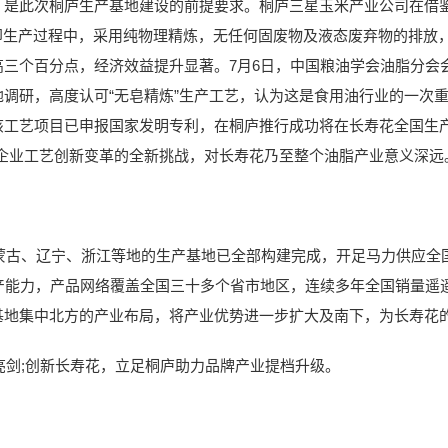
，是此次桐庐生产基地建设的前提要求。桐庐三星玉米产业公司在借
，即生产过程中，采用纯物理精炼，无任何固废物及液态废弃物的排放
高三个百分点，经济效益提升显著。7月6日，中国粮油学会油脂分会
调研，高度认可“无皂精炼”生产工艺，认为这是食用油行业的一次
该工艺项目已申报国家发明专利，在桐庐推行成功将在长寿花全国生产
对企业工艺创新变革的全新挑战，对长寿花乃至整个油脂产业意义深远
、辽宁、浙江等地的生产基地已全部构建完成，开足马力供应全国
生产能力，产品网络覆盖全国三十多个省市地区，连续多年全国销量遥
基地集中北方的产业布局，将产业优势进一步扩大及南下，为长寿花的
;创新长寿花，立足桐庐助力品牌产业提档升级。