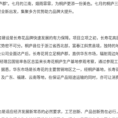
庐郡”。七月的江南，烟雨霏霏，为桐庐更添一份美色。七月的桐庐
里全新出发，集聚多方优势助力品牌大提升。
设是长寿花品牌快速发展的有力保障。项目立项之初，长寿花高层
优势密不可分。桐庐县位于浙江省西北部，富春江斜贯县境，独特的
业公司全面达产后，长寿花将立足桐庐郡，直供华东市场，辐射周边
总经理吕国铭率各区总监来长寿花桐庐生产基地参观考察，通过参观
。据悉，华东市场是长寿花的主要营销地区之一，经桐庐基地，长寿
，及广东、福建、云南等地，在保证产品短途运输的同时，亦可让消
适应经济发展新常态的必然要求，工艺创新、产品创新势在必行，