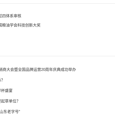
过四体系审核
国粮油学会科技创新大奖
经销商大会暨全国品牌运营20周年庆典成功举办
香？
界杯盛宴
要起草单位？
山东老字号”