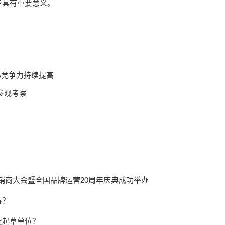
步具有重要意义。
心竞争力持续提高
参观考察
经销商大会暨全国品牌运营20周年庆典成功举办
香？
要起草单位？