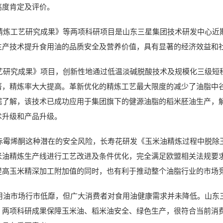
高度肯定及评价。
工艺研究成果》等两项科研项目是山东三星集团技术研发中心近期
生产技术提升食用油的品质安全及营养价值，具有显著的经济效益和
究成果》项目，创新性地通过低温淡碱脱酸技术及规模化三级短程
著，精炼率大大提高。革新优化的精炼工艺最大限度的减少了油脂中
据了解，该技术已成功应用于集团旗下的健源油脂的稻米胚油生产，
术升级和产品升级。
烯酮这种潜在的安全风险，长寿花研发《玉米油精炼过程中脱除玉
米油精炼生产线进行工艺改进及条件优化，完全满足欧盟相关法规要
提高玉米精深加工附加值的同时，也有利于推动整个油脂行业的市场
市场行市低靡，但广大消费者对食用油健康需求并未降低。山东三
。两项科研成果保障玉米油、稻米油安全、绿色生产，很符合当前消