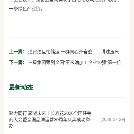
一条绿色产业链。
上一篇：
通宵达旦忙储运 干群同心齐奋战——讲述玉米产
业储运科员工们加班加点奋战一线的日子
下一篇：
三星集团荣列全国“玉米油加工企业10强”第一位
最新动态
聚力同行 赢战未来｜长寿花2026全国经销
[2026-07-29]
商大会暨全国品牌运营20周年庆典成功举
办