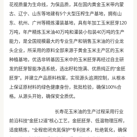
花视质量为生命线，为保品质，其在国内黄金玉米带内蒙
古、辽宁、山东等地建有5个大型压榨生产基地，拥有山
东、杭州、广州等精炼灌装基地，具有年加工玉米胚芽120
万吨，年产精炼玉米油40万吨和灌装小包装40万吨的生产
能力，是全国规模最大的专业生产和销售玉米油的行业龙
头企业，所采用的原料全部来源于黄金玉米主产区的玉米
种植基地，优选非转基因玉米中的玉米胚芽再经过自主研
发的胚芽智能净选系统，选出籽粒饱满、优质纯正的“金胚
胚芽”。并建立产品原料档案，实现源头追溯控制，从根本
上保证原材料的绿色健康身份，批批检验，确保100%合
格。从源头开始，确保安全质优。
长寿花玉米油的生产过程采用行业
前沿科技“金胚12道”核心工艺，金胚胚芽、低温物理压榨，
适度精炼，“全程密闭充氮保护”专利技术，杜绝氧化，确保