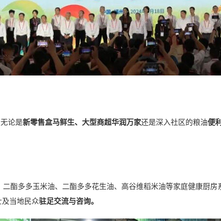
，无论是
新零售盒马鲜生、大型商超华润万家
还是深入社区的粮油
便
、二酯多多玉米油、二酯多多花生油、高谷维稻米油等家庭健康厨房
士及当地民众
驻足交流与咨询。