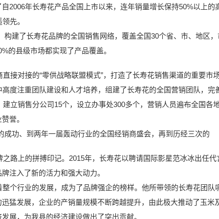
2006年长寿花产品全国上市以来，连年销量增长保持50%以上的高
遥领先。
构建了长寿花品牌的全国销售网络，覆盖全国30个省、市、地区，市
70%的县级市场都实现了产品覆盖。
直接对接的“零供战略联盟模式”，打造了长寿花销售渠道的重要市
度注重团队建设和人才培养，组建了长寿花的全国营销团队，完善了
伍，建立销售分公司15个，设立办事处300多个，营销人员遍布全国
业赞誉。
成功、到两年一届轰动行业的全国经销商盛会，再到历经三次的
之路上的拼搏印记。2015年，长寿花以聘请国际影星范冰冰出任
品牌注入了新的活力和强大动力。
整个行业的发展，成为了品牌强企的榜样。他所带领的长寿花团队
的迅猛发展，企业的产销量规模不断跨越提升，由此极大推动了玉米
济发展，为我县的经济建设做出了突出贡献。