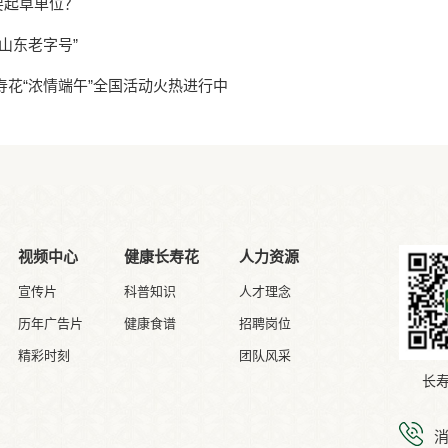
要起草单位？
山东老字号”
寿花“浓情端午”全国活动火热进行中
视频中心
健康长寿花
人力资源
宣传片
科普知识
人才理念
历年广告片
健康食谱
招聘岗位
精彩时刻
团队风采
长