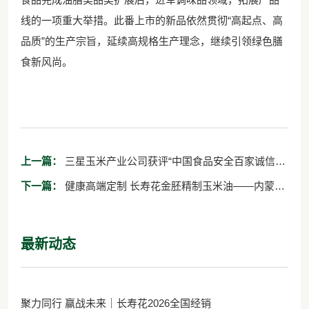
线的一项重大举措。此番上市的新品依然贯彻“高起点、高
品质”的生产宗旨，延续高规格生产理念，继续引领绿色膳
食新风尚。
上一篇：
三星玉米产业公司获评“中国食品安全百家诚信示
范单位”
下一篇：
健康高端定制 长寿花金胚精制玉米油——内蒙古
鸿茅国药联手长寿花，打造定制化健康产品
最新动态
聚力同行 赢战未来｜长寿花2026全国经销