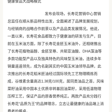
健康食品大战略模式
发布会现场，长寿花营销中心营销
总监任在顺从新品特性出发，全面阐述了品牌发展规划，
与经销商的战略合作前景以及产品品类发展情况。他说，
一直以来，长寿花食品都致力于健康油的研发与生产，目
前在玉米油方面，除了长寿花金胚玉米油外，还相继推出
了长寿花植物甾醇、金胚至尊、共轭亚油酸、DHA藻油等
多款功能型产品以及独具特色的风味型玉米油，连续多年
销量遥遥领先，成为名副其实的中国玉米油领导品牌，此
次推出的长寿花稻米胚油经过国际领先工艺物理精炼而
成，谷维素含量高达1.38克/100克，居同类油品之首，风味
菜籽油采用中国本土优质非转基因油菜籽，采用低温物理
压榨工艺，保证产品的原香营养纯正。两款产品充分践行
长寿花“品质为王”的品牌理念，立志让最健康的油品端上消
费者的餐桌。