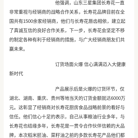
他强调，山东三星集团长寿花一直
非常重视与经销商的战略合作关系，长寿花品牌目前在全
国共有1500余家经销商，他们与长寿花唇齿相依，建立起
了真诚互信的良好合作关系，下一步，长寿花会坚定不移
的制定各种有利于经销商的措施，与广大经销商朋友们共
赢未来。
订货场面火爆 信心满满迈入大健康
新时代
产品展示后是火爆的订货环节，仅
湖北、湖南、重庆、贵州等地当天的订货金额就达6000万
元。这彰显了经销商对长寿花厨房食品战略前景的看好与
信任。他们信心十足的表示，自己从事粮油行业多年，与
长寿花也结缘多年，长寿花是一贯令合作伙伴信赖的大品
牌，本次稻米胚油、菜籽油之前的多款长寿花产品他们都