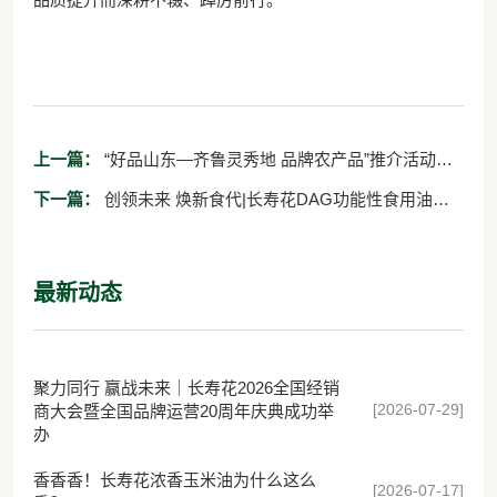
上一篇：
“好品山东—齐鲁灵秀地 品牌农产品”推介活动走
进长沙 长寿花食品再展品牌卓越风采
下一篇：
创领未来 焕新食代|长寿花DAG功能性食用油新
品推介会圆满召开
最新动态
聚力同行 赢战未来｜长寿花2026全国经销
[2026-07-29]
商大会暨全国品牌运营20周年庆典成功举
办
香香香！长寿花浓香玉米油为什么这么
[2026-07-17]