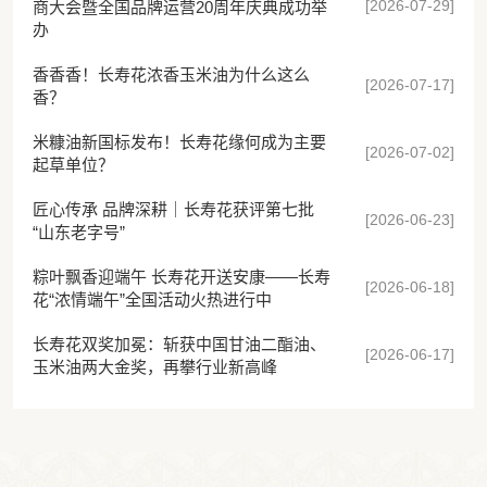
[2026-07-29]
商大会暨全国品牌运营20周年庆典成功举
办
香香香！长寿花浓香玉米油为什么这么
[2026-07-17]
香？
米糠油新国标发布！长寿花缘何成为主要
[2026-07-02]
起草单位？
匠心传承 品牌深耕｜长寿花获评第七批
[2026-06-23]
“山东老字号”
粽叶飘香迎端午 长寿花开送安康——长寿
[2026-06-18]
花“浓情端午”全国活动火热进行中
长寿花双奖加冕：斩获中国甘油二酯油、
[2026-06-17]
玉米油两大金奖，再攀行业新高峰