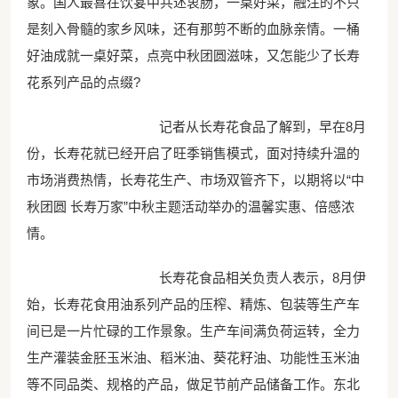
象。国人最喜在饮宴中共述衷肠，一桌好菜，融注的不只
是刻入骨髓的家乡风味，还有那剪不断的血脉亲情。一桶
好油成就一桌好菜，点亮中秋团圆滋味，又怎能少了长寿
花系列产品的点缀?
记者从长寿花食品了解到，早在8月
份，长寿花就已经开启了旺季销售模式，面对持续升温的
市场消费热情，长寿花生产、市场双管齐下，以期将以“中
秋团圆 长寿万家”中秋主题活动举办的温馨实惠、倍感浓
情。
长寿花食品相关负责人表示，8月伊
始，长寿花食用油系列产品的压榨、精炼、包装等生产车
间已是一片忙碌的工作景象。生产车间满负荷运转，全力
生产灌装金胚玉米油、稻米油、葵花籽油、功能性玉米油
等不同品类、规格的产品，做足节前产品储备工作。东北