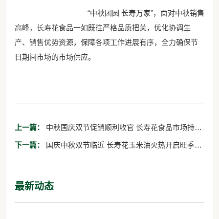
“中秋团圆 长寿万家”，面对中秋销售
高峰，长寿花食品一如既往严格品质把关，优化协调生
产、销售优势资源，保障各项工作进展有序，全力确保节
日期间市场的市场供应。
上一篇：
中秋国庆双节促销顺利收官 长寿花食品市场持续
高位运行
下一篇：
国庆中秋双节临近 长寿花玉米油火热开启旺季营
销模式
最新动态