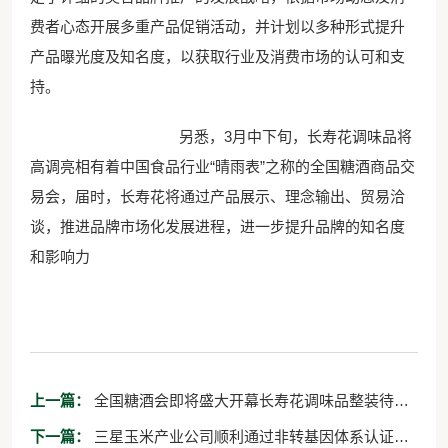
费者心态开展多重产品促销活动，并计划以多种形式提升
产品曝光度及知名度，以获取行业及消费市场的认可和支
持。
另悉，3月中下旬，长寿花调味品将
高调亮相有着中国食品行业“晴雨表”之称的全国糖酒商品交
易会，届时，长寿花将通过产品展示、理念输出、贸易洽
谈，推进品牌市场化发展进程，进一步提升品牌的知名度
和影响力
上一篇：
全国糖酒会即将盛大开幕长寿花调味品整装待发
诚意相邀
下一篇：
三星玉米产业公司顺利通过非转基因体系认证审