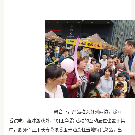
舞台下，产品堆头分列两边，除闻
香试吃、趣味游戏外，“厨王争霸”活动的互动展位也置于其
中，厨师们正用长寿花浓香玉米油烹饪当地特色菜品，出