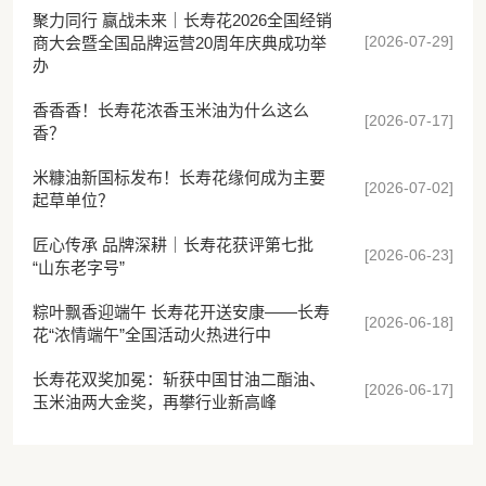
聚力同行 赢战未来｜长寿花2026全国经销
[2026-07-29]
商大会暨全国品牌运营20周年庆典成功举
办
香香香！长寿花浓香玉米油为什么这么
[2026-07-17]
香？
米糠油新国标发布！长寿花缘何成为主要
[2026-07-02]
起草单位？
匠心传承 品牌深耕｜长寿花获评第七批
[2026-06-23]
“山东老字号”
粽叶飘香迎端午 长寿花开送安康——长寿
[2026-06-18]
花“浓情端午”全国活动火热进行中
长寿花双奖加冕：斩获中国甘油二酯油、
[2026-06-17]
玉米油两大金奖，再攀行业新高峰