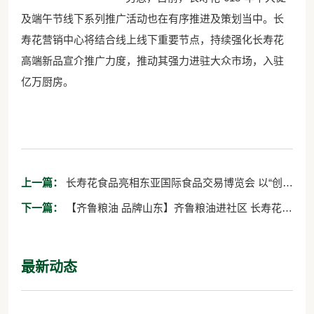
及端午节线下系列推广活动也在有序推进及策划当中。长
寿花营销中心将结合线上线下重要节点，持续强化长寿花
高端新品宣介推广力度，推动其强力进驻大众市场，入驻
亿万厨房。
上一篇：
长寿花食品亮相东亚国际食品交易博览会 以“创新
品质”引关注
下一篇：
【齐鲁粮油 品牌山东】齐鲁粮油进社区 长寿花食
品展风采
最新动态