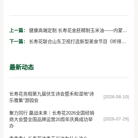
上一篇：
健康高端定制 长寿花金胚精制玉米油——内蒙古
鸿茅国药联手长寿花，打造定制化健康产品
下一篇：
长寿花联合山东卫视打造新型美食节目《听得到
的美食》
最新动态
长寿花亮相第九届伏生诗会暨禾和湿地“诗
[2026-08-10]
乐雅集”游园会
聚力同行 赢战未来｜长寿花2026全国经销
[2026-07-29]
商大会暨全国品牌运营20周年庆典成功举
办