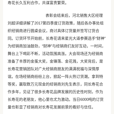
寿花长久互利合作，共谋富贵繁荣。
表彰会结束后，河北销售大区经理
刘超详细讲解了2017第四季度订货政策，随后各办事处组
织经销商进行圆桌会议，商讨具体订货量并签写订货合
同。订货环节开始前，长寿花请来星光大道参赛选手“财神”
为经销商加油鼓劲，“财神”与经销商们友好互动，一时间，
舞台上下喝彩不断，活动氛围高涨。大会现场还为经销商
准备了丰厚的金蛋大奖，金锤落、金花溅，大奖背后，是
长寿花营销团队对广大经销商朋友的满满祝福与深情厚
谊。在场经销商纷纷上台，掀起一阵火热订货潮。拿到特
等奖，赢取数万元现金的经销商刘先生表示，同长寿花合
作多年，见证了很多长寿花品牌发展的历史性时刻，作为
长寿花的老朋友，他心里也尤为激动。当日6000吨的订货
量也彰显了经销商对长寿花发展前景的看好与信任。