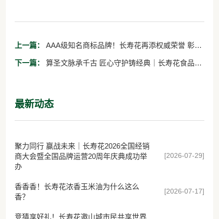
上一篇：
AAA级知名商标品牌！长寿花再添权威荣誉 彰显
品牌价值
下一篇：
算圣文脉承千古 匠心守护铸经典｜长寿花食品倾
情赋能《算圣归来/刘徽传奇》
最新动态
聚力同行 赢战未来｜长寿花2026全国经销
[2026-07-29]
商大会暨全国品牌运营20周年庆典成功举
办
香香香！长寿花浓香玉米油为什么这么
[2026-07-17]
香？
竞猜享好礼！长寿花邀山城市民共享世界