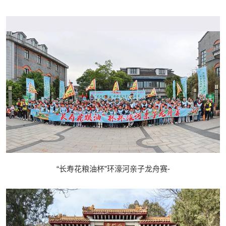
“长寿花粮油杯”环濠河亲子龙舟赛-