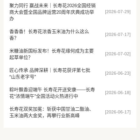
聚力同行 赢战未来｜长寿花2026全国经销
[2026-07-29]
商大会暨全国品牌运营20周年庆典成功举
办
香香香！长寿花浓香玉米油为什么这么
[2026-07-17]
香？
米糠油新国标发布！长寿花缘何成为主要
[2026-07-02]
起草单位？
匠心传承 品牌深耕｜长寿花获评第七批
[2026-06-23]
“山东老字号”
粽叶飘香迎端午 长寿花开送安康——长寿
[2026-06-18]
花“浓情端午”全国活动火热进行中
长寿花双奖加冕：斩获中国甘油二酯油、
[2026-06-17]
玉米油两大金奖，再攀行业新高峰