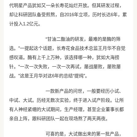
代明星产品犹如又一朵长寿花灿烂开放。但其研发过程，
却让科研团队备受煎熬，自2016年立项，历时长达6年，累
计投入1.2亿元。
“甘油二酯油的研发，最难的是酶的筛
选。”一提起这个话题，长寿花食品技术总监王月华不自觉
感叹道。酶有上千上万种，该选择哪一种，犹如大海捞
针。“一次一次失败，一次一次再试，屡战屡败，屡败屡
战。”这是王月华对这6年的总结“提纯”。
一款新产品的问世，一般要经历小试、
中试、大试。历经无数次实验，终于进入试产阶段。让所
有人神经紧绷的大试期间，生产经理，甚至企业董事长都
亲自上阵，跟科研团队一起在现场熬了两天两夜。
可喜的是，大试做出来的第一批产品，