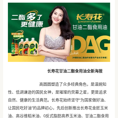
长寿花甘油二酯食用油全新海报
高圆圆塑造了众多经典角色，是温婉知
性、低调谦逊的国民女神，是璀璨的荧幕之星，更是追求
自然、健康的生活典范。长寿花始终坚守
“
为国家做好油、
让国民吃好油
”
的品牌初心，先后创新推出长寿花金胚玉米
油、高谷维稻米油、
0
反式脂肪高养玉米油、甘油二酯食用