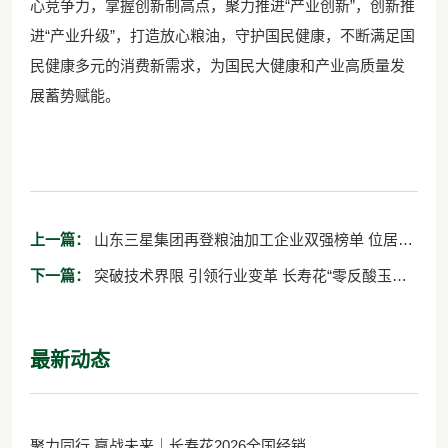
心竞争力，掌握创新制高点，聚力推进“产业创新”，创新推
进“产业升级”，打造放心粮油，守护国民健康，不断满足国
民健康多元的消费新需求，为国民大健康和产业高质量发
展蓄势赋能。
上一篇：
山东三星集团再登粮油加工企业双强榜单 位居玉
米油加工企业“10强”首位
下一篇：
突破技术界限 引领行业变革 长寿花“零反酸玉米
油”将重磅上市
最新动态
聚力同行 赢战未来｜长寿花2026全国经销