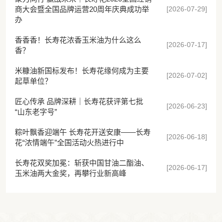
[2026-07-29]
商大会暨全国品牌运营20周年庆典成功举
办
香香香！长寿花浓香玉米油为什么这么
[2026-07-17]
香？
米糠油新国标发布！长寿花缘何成为主要
[2026-07-02]
起草单位？
匠心传承 品牌深耕｜长寿花获评第七批
[2026-06-23]
“山东老字号”
粽叶飘香迎端午 长寿花开送安康——长寿
[2026-06-18]
花“浓情端午”全国活动火热进行中
长寿花双奖加冕：斩获中国甘油二酯油、
[2026-06-17]
玉米油两大金奖，再攀行业新高峰