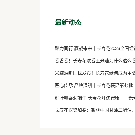
最新动态
聚力同行 赢战未来｜长寿花2026全国
香香香！长寿花浓香玉米油为什么这么
米糠油新国标发布！长寿花缘何成为主
匠心传承 品牌深耕｜长寿花获评第七批“
粽叶飘香迎端午 长寿花开送安康——长
长寿花双奖加冕：斩获中国甘油二酯油