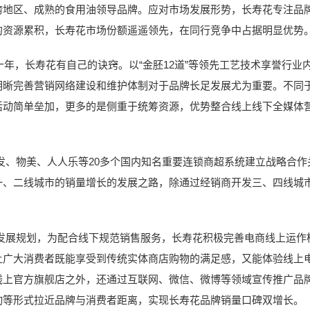
跨地区、成熟的食用油领导品牌。应对市场发展形势，长寿花专注品
的资源累积，长寿花市场份额遥遥领先，在同行竞争中占据明显优势
，长寿花有自己的诀窍。以“金胚12道”等领先工艺技术享誉行业
明晰完善营销网络建设和维护体制对于品牌长足发展尤为重要。不同
活动简单垒加，更多的是侧重于统筹资源，优势整合线上线下全媒体
发、物美、人人乐等20多个国内知名重要连锁商超系统建立战略合作
一、二线城市的销量增长的发展之路，除通过经销商开发三、四线城
发展规划，为配合线下规范销售服务，长寿花积极完善电商线上运作
让广大消费者既能享受到传统实体商店购物的满足感，又能体验线上
线上官方旗舰店之外，还通过互联网、微信、微博等领域宣传推广品
动等形式拉近品牌与消费者距离，实现长寿花品牌销量口碑双增长。