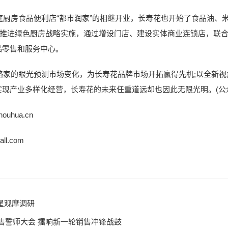
房食品便利店“都市润家”的相继开业，长寿花也开始了食品油、
步推进绿色厨房战略实施，通过增设门店、建设实体商业连锁店，联
品零售和服务中心。
的眼光预测市场变化，为长寿花品牌市场开拓赢得先机;以全新视
现产业多样化经营，长寿花的未来任重道远却也因此无限光明。(公
houhua.cn
all.com
星观摩调研
销售誓师大会 擂响新一轮销售冲锋战鼓