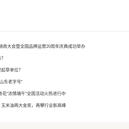
经销商大会暨全国品牌运营20周年庆典成功举办
香？
要起草单位？
山东老字号”
寿花“浓情端午”全国活动火热进行中
、玉米油两大金奖，再攀行业新高峰