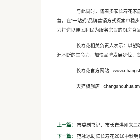
与此同时，随着多家长寿花家庭厨
营，在“一站式”品牌营销方式探索中稳
力打造以便民利民为服务宗旨的厨房食
长寿花相关负责人表示：以战略家
源不断的生命力，加快品牌发展步伐，实
长寿花官方网站
www.changs
天猫旗舰店
changshouhua.tm
上一篇：
市委副书记、市长崔洪刚来三
下一篇：
范冰冰助阵长寿花2016中秋