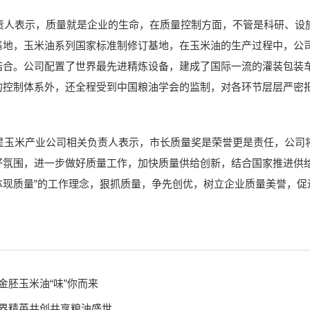
表示，质量就是企业的生命，在质量控制方面，不管是科研、设施
基地，玉米油系列国家标准制修订基地，在玉米油的生产过程中，公
结合。公司配置了世界最先进精炼设备，建成了国际一流的灌装包装
的控制体系外，还全程受到中国粮油学会的监制，对各环节层层严密
米产业公司相关负责人表示，市长质量奖是荣誉更是责任，公司将
好氛围，进一步做好质量工作，加快质量供给创新，结合国家推进供给
体现质量”的工作理念，狠抓质量，争先创优，树立企业质量美誉，促
金胚玉米油“味”你而来
业界精英共创共享粮油盛世