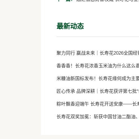
最新动态
聚力同行 赢战未来｜长寿花2026全国
香香香！长寿花浓香玉米油为什么这么
米糠油新国标发布！长寿花缘何成为主
匠心传承 品牌深耕｜长寿花获评第七批“
粽叶飘香迎端午 长寿花开送安康——长
长寿花双奖加冕：斩获中国甘油二酯油