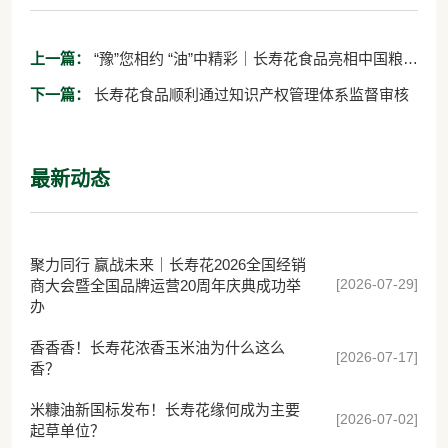
上一篇：
“豫”您相约 “油”中精彩｜长寿花食品亮相中国粮食
交易大会
下一篇：
长寿花食品顺利通过知识产权管理体系监督审核
最新动态
聚力同行 赢战未来｜长寿花2026全国经销
[2026-07-29]
商大会暨全国品牌运营20周年庆典成功举
办
香香香！长寿花浓香玉米油为什么这么
[2026-07-17]
香？
米糠油新国标发布！长寿花缘何成为主要
[2026-07-02]
起草单位？