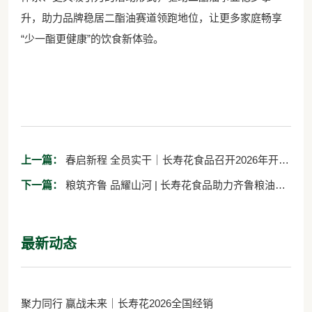
升，助力品牌稳居二酯油赛道领跑地位，让更多家庭畅享
“少一酯更健康”的饮食新体验。
上一篇：
春启新程 全员实干｜长寿花食品召开2026年开年
工作会议
下一篇：
粮筑齐鲁 品耀山河 | 长寿花食品助力齐鲁粮油
“十五五” 新征程
最新动态
聚力同行 赢战未来｜长寿花2026全国经销