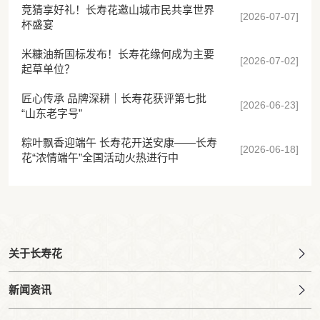
竞猜享好礼！长寿花邀山城市民共享世界
[2026-07-07]
杯盛宴
米糠油新国标发布！长寿花缘何成为主要
[2026-07-02]
起草单位？
匠心传承 品牌深耕｜长寿花获评第七批
[2026-06-23]
“山东老字号”
粽叶飘香迎端午 长寿花开送安康——长寿
[2026-06-18]
花“浓情端午”全国活动火热进行中
关于长寿花
新闻资讯