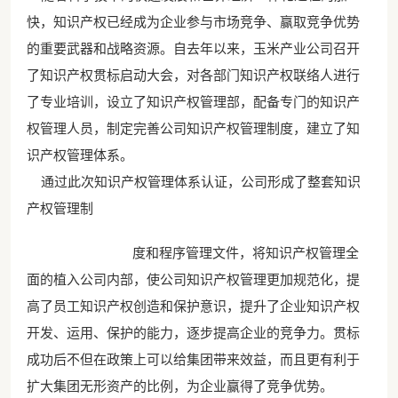
快，知识产权已经成为企业参与市场竞争、赢取竞争优势
的重要武器和战略资源。自去年以来，玉米产业公司召开
了知识产权贯标启动大会，对各部门知识产权联络人进行
了专业培训，设立了知识产权管理部，配备专门的知识产
权管理人员，制定完善公司知识产权管理制度，建立了知
识产权管理体系。
通过此次知识产权管理体系认证，公司形成了整套知识
产权管理制
度和程序管理文件，将知识产权管理全
面的植入公司内部，使公司知识产权管理更加规范化，提
高了员工知识产权创造和保护意识，提升了企业知识产权
开发、运用、保护的能力，逐步提高企业的竞争力。贯标
成功后不但在政策上可以给集团带来效益，而且更有利于
扩大集团无形资产的比例，为企业赢得了竞争优势。