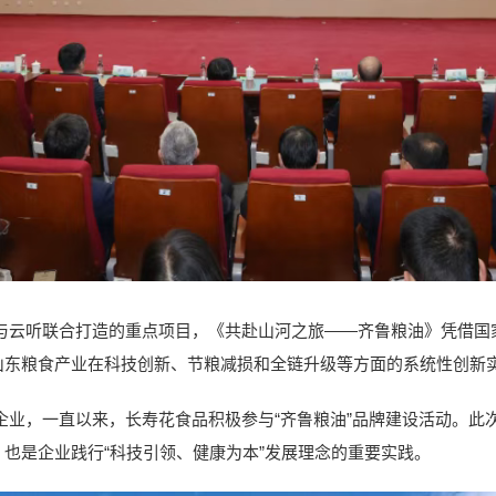
听联合打造的重点项目，《共赴山河之旅——齐鲁粮油》凭借国
山东粮食产业在科技创新、节粮减损和全链升级等方面的系统性创新
，一直以来，长寿花食品积极参与“齐鲁粮油”品牌建设活动。此
也是企业践行“科技引领、健康为本”发展理念的重要实践。