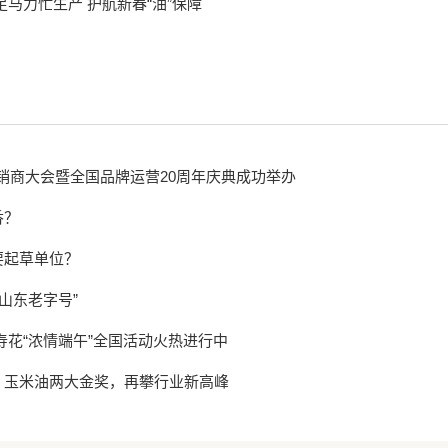
马力忙生产 护航新春“油”保障
经销商大会暨全国品牌运营20周年庆典成功举办
香？
要起草单位？
山东老字号”
寿花“浓情端午”全国活动火热进行中
、玉米油两大金奖，再攀行业新高峰