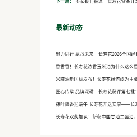
下一篇：
多家报刊报道｜长寿花食品开足
最新动态
聚力同行 赢战未来｜长寿花2026全国
香香香！长寿花浓香玉米油为什么这么
米糠油新国标发布！长寿花缘何成为主
匠心传承 品牌深耕｜长寿花获评第七批“
粽叶飘香迎端午 长寿花开送安康——长
长寿花双奖加冕：斩获中国甘油二酯油