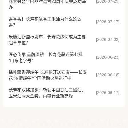
[2026-07-29]
商大会暨全国品牌运营20周年庆典成功举
办
香香香！长寿花浓香玉米油为什么这么
[2026-07-17]
香？
米糠油新国标发布！长寿花缘何成为主要
[2026-07-02]
起草单位？
匠心传承 品牌深耕｜长寿花获评第七批
[2026-06-23]
“山东老字号”
粽叶飘香迎端午 长寿花开送安康——长寿
[2026-06-18]
花“浓情端午”全国活动火热进行中
长寿花双奖加冕：斩获中国甘油二酯油、
[2026-06-17]
玉米油两大金奖，再攀行业新高峰