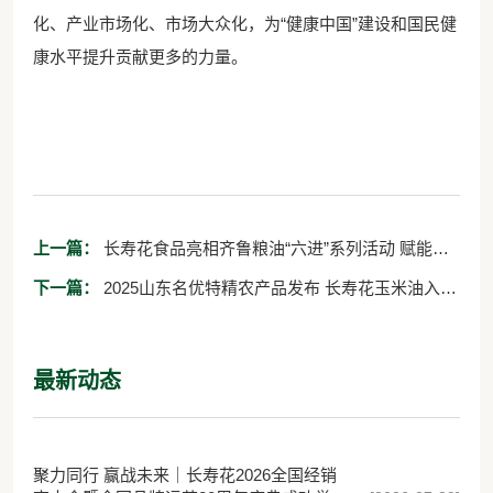
化、产业市场化、市场大众化，为“健康中国”建设和国民健
康水平提升贡献更多的力量。
上一篇：
长寿花食品亮相齐鲁粮油“六进”系列活动 赋能地
域粮油产业升级
下一篇：
2025山东名优特精农产品发布 长寿花玉米油入选
首批名单
最新动态
聚力同行 赢战未来｜长寿花2026全国经销