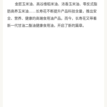
金胚玉米油、高谷维稻米油、浓香玉米油、零反式脂
肪
高养玉米油
……长寿花不断提升产品科技含量，推出安
全、营养、健康的高端食用油产品。而今，长寿花又带着
新一代甘油二酯油健康食用油，开启了新的篇章。