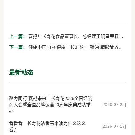
上一篇：
喜报！长寿花食品董事长、总经理王明星荣获“齐
鲁乡村之星”称号
下一篇：
健康中国 守护健康｜长寿花“二酯油”精彩绽放中
国健康产业创新发展大会
最新动态
聚力同行 赢战未来｜长寿花2026全国经销
[2026-07-29]
商大会暨全国品牌运营20周年庆典成功举
办
香香香！长寿花浓香玉米油为什么这么
[2026-07-17]
香？