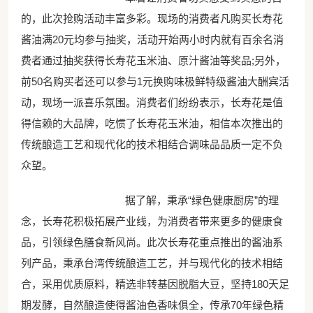
的，此次抢购活动丰富多彩。现场的消费者凡购买长寿花
酱油满20元均参与抽奖，活动开始两小时内就有百余名消
费者通过抽奖获得长寿花玉米油、原汁酱油等奖品;另外，
前50名购买者还可以参与1元换购味极鲜特级酱油大酬宾活
动，现场一派喜乐氛围。消费者们纷纷表示，长寿花是值
得信赖的大品牌，吃惯了长寿花玉米油，相信本次推出的
传统酿造工艺和现代化的技术相结合调味品品质一定不负
众望。
据了解，秉承“绿色健康厨房”的理
念，长寿花积极拓展产业线，为消费者带来更多的健康食
品，引领绿色膳食新风尚。此次长寿花重点推出的酱油系
列产品，秉承台湾传统酿造工艺，并与现代化的技术相结
合，采用优质原料，精选非转基因脱脂大豆，坚持180天足
期发酵，自然酿造使得酱油色香味俱全，传承70年绿色精