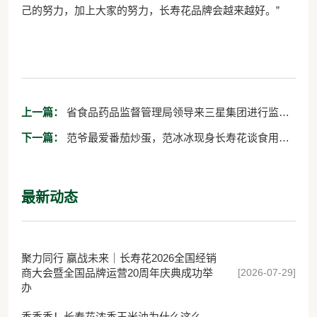
己的努力，加上大家的努力，长寿花品牌会越来越好。”
上一篇：
省食品药品监督管理局领导来三星集团进行监察
督导工作
下一篇：
范爷最爱番茄炒蛋，范冰冰现身长寿花谈食用油
健康
最新动态
聚力同行 赢战未来｜长寿花2026全国经销
[2026-07-29]
商大会暨全国品牌运营20周年庆典成功举
办
香香香！长寿花浓香玉米油为什么这么