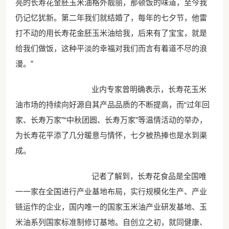
亮的长寿花金胚玉米油格外靓丽，那顿饭的味道，至今我
仍记忆犹新。第二年我们就结婚了，每年的七夕节，他雷
打不动的用长寿花金胚玉米油给我，后来有了宝宝，就是
给我们做饭，这种平淡的幸福对我们而言有着道不尽的浪
漫。”
业内专家曾明确表示，长寿花玉米
油市场的持续向好源自其产品品质的不断提高，而“过年回
家、长寿万家”“中秋团圆、长寿万家”等温情活动的举办，
为长寿花平添了几分暖意与情怀，七夕被热捧也是水到渠
成。
记者了解到，长寿花食品是全国唯
一一家在全国进行产业基地布局，实行规模化生产、产业
链运作的企业，国内唯一的国家玉米油产业研发基地、玉
米油系列国家标准制修订基地。自创立之初，就同健康、