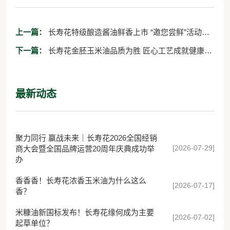
上一篇：
长寿花特级酿造酱油鲜香上市 “邀您尝鲜”活动热
力十足
下一篇：
长寿花金胚玉米油品质为胜 匠心工艺成就健康好
味道
最新动态
聚力同行 赢战未来｜长寿花2026全国经销
[2026-07-29]
商大会暨全国品牌运营20周年庆典成功举
办
香香香！长寿花浓香玉米油为什么这么
[2026-07-17]
香？
米糠油新国标发布！长寿花缘何成为主要
[2026-07-02]
起草单位？