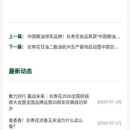
上一篇：
中国粮油领军品牌！长寿花食品再获“中国粮油
榜”两项大奖
下一篇：
长寿花甘油二酯油杭州生产基地启动暨中国甘油
二酯油科普馆揭牌仪式隆重举行
最新动态
聚力同行 赢战未来｜长寿花2026全国经销
[2026-07-29]
商大会暨全国品牌运营20周年庆典成功举
办
香香香！长寿花浓香玉米油为什么这么
[2026-07-17]
香？