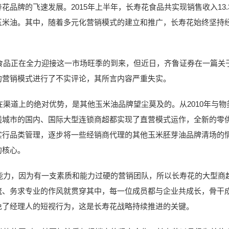
品牌的飞速发展。2015年上半年，长寿花食品共实现销售收入13.3亿
玉米油。其中，随着多元化营销模式的建立和推广，长寿花始终坚持
正在全力迎接这一市场旺季的到来，但近日，齐鲁证券在一篇关于
的营销模式进行了不实评论，其所言内容严重失实。
道上的绝对优势，是其他玉米油品牌望尘莫及的。从2010年与物
线城市的国内、国际大型连锁商超都实现了直营模式运作，全新的零
实行品类管理，逐步将一些经销商代理的其他玉米胚芽油品牌清场的
的核心。
，因为有一支素质和能力过硬的营销团队，所以长寿花的大型商超
流、务求专业的作风就贯穿其中，每一位成员都与企业共成长，骨干
免了经理人的短视行为，这是长寿花战略持续推进的关键。