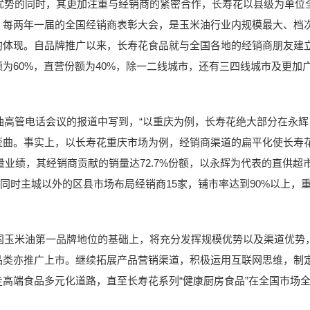
的同时，其更加注重与经销商的紧密合作，长寿花以县级为单位全面
。每两年一届的全国经销商表彰大会，是玉米油行业内规模最大、档
的体现。自品牌推广以来，长寿花食品就与全国各地的经销商朋友建
为60%，直营份额为40%，除一二线城市，还有三四线城市及更加
管电话会议的报道中写到，“以重庆为例，长寿花绝大部分在永辉
歪曲。事实上，以长寿花重庆市场为例，经销商渠道的扁平化使长寿
销量业绩，其经销商贡献的销量达72.7%份额，以永辉为代表的直供
%，同时主城以外的区县市场布局经销商15家，铺市率达到90%以上
米油第一品牌地位的基础上，将充分发挥规模优势以及渠道优势，
品类亦推广上市。继续拓展产品营销渠道，积极运用互联网思维，制
高端食品多元化道路，直至长寿花系列“健康厨房食品”在全国市场