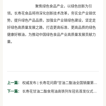
聚焦绿色食品产业，以绿色创新为引
领。长寿花食品将持深化创新技术改革，夯实全产业链优
势，提升绿色产品品质，加强全产业链绿色建设，坚定走
好绿色高质量发展之路，打造更高标准、更高品质的绿色
健康好粮油，为推动中国绿色食品产业高质量发展贡献力
量。
上一篇：
权威发布 | 长寿花问鼎“甘油二酯油全国销量第一”
宝座 彰显头部粮油企业领军实力
下一篇：
长寿花甘油二酯食用油高铁列车冠名首发仪式在
济南东站隆重举行